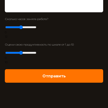
Сколько часов заняла работа?
0
12
Оцени свою продуктивность по шкале от 1 до 10
0
10
Отправить